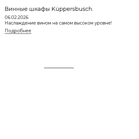
Винные шкафы Küppersbusch.
06.02.2026
Наслаждение вином на самом высоком уровне!
Подробнее
Адрес
“PREМИУМ СТУДИЯ”
Калининград
ул. Генерал-Лейтенанта Озерова 4А
+7 (4012) 663-033
+7 (991) 484 19 87 (t.me, max)
ozerova@premiumstudio.ru